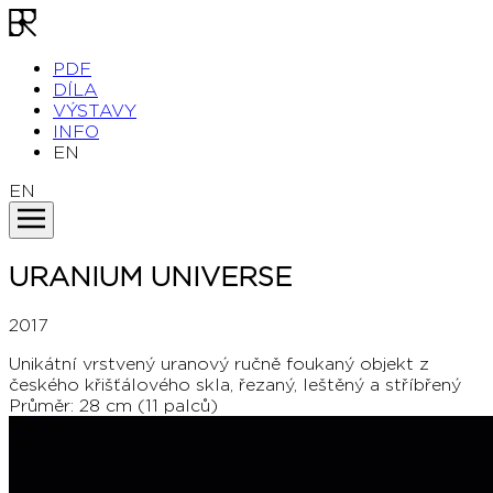
PDF
DÍLA
VÝSTAVY
INFO
EN
EN
URANIUM UNIVERSE
2017
Unikátní vrstvený uranový ručně foukaný objekt z
českého křišťálového skla, řezaný, leštěný a stříbřený
Průměr: 28 cm (11 palců)