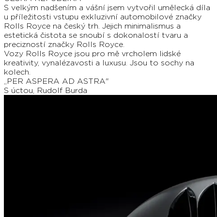
S velkým nadšením a vášní jsem vytvořil umělecká díla
u příležitosti vstupu exkluzivní automobilové značky
Rolls Royce na český trh. Jejich minimalismus a
estetická čistota se snoubí s dokonalostí tvaru a
precizností značky Rolls Royce.
Vozy Rolls Royce jsou pro mě vrcholem lidské
kreativity, vynalézavosti a luxusu. Jsou to sochy na
kolech.
„PER ASPERA AD ASTRA"
S úctou, Rudolf Burda