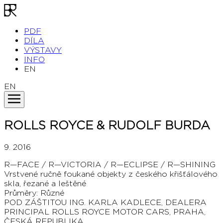
PDF
DÍLA
VÝSTAVY
INFO
EN
EN
ROLLS ROYCE & RUDOLF BURDA
9. 2016
R—FACE / R—VICTORIA / R—ECLIPSE / R—SHINING
Vrstvené ručně foukané objekty z českého křišťálového
skla, řezané a leštěné
Průměry: Různé
POD ZÁŠTITOU ING. KARLA KADLECE, DEALERA
PRINCIPAL ROLLS ROYCE MOTOR CARS, PRAHA,
ČESKÁ REPUBLIKA