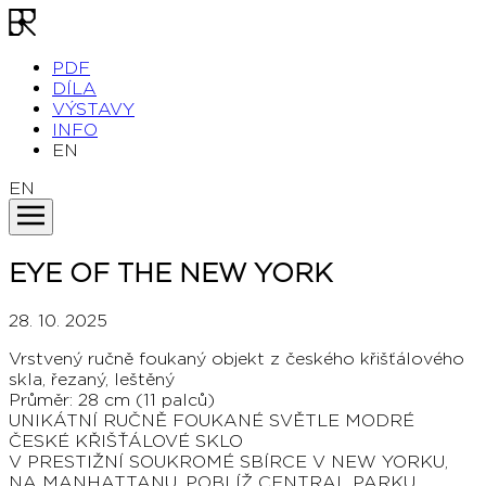
PDF
DÍLA
VÝSTAVY
INFO
EN
EN
EYE OF THE NEW YORK
28. 10. 2025
Vrstvený ručně foukaný objekt z českého křišťálového
skla, řezaný, leštěný
Průměr: 28 cm (11 palců)
UNIKÁTNÍ RUČNĚ FOUKANÉ SVĚTLE MODRÉ
ČESKÉ KŘIŠŤÁLOVÉ SKLO
V PRESTIŽNÍ SOUKROMÉ SBÍRCE V NEW YORKU,
NA MANHATTANU, POBLÍŽ CENTRAL PARKU