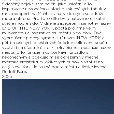
Skleněný objekt jsem navrhl jako unikátní dílo
inspirované nekonečnou plochou skleněných tabulí v
mrakodrapech na Manhattanu, ve kterých se odráží
modrá obloha. Pro toto dílo bylo nataveno unikátní
světle modré sklo. V díle je zapečetěn i samotný název
EYE OF THE NEW YORK, pocta pro mne velmi
milovanému a inspirativnímu městu New York. Dvě
vybroušené plochy symbolizují název NEW YORK a
pět broušených a leštěných čoček v celkovém součtu
vychází na šťastné číslo 7. Tolik písmen obsahuje název
města. Dílo funguje jako konkávní zrcadlo s
nekonečným a opakujícím se odrazem výjimečné
městské architektury výškových budov a vzhlíží na
celý New York. Je to má pocta městu a lidské invenci.
Rudolf Burda
2025