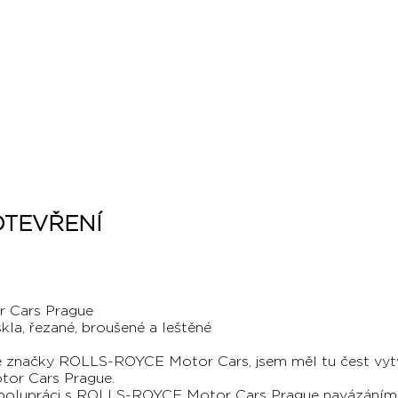
OTEVŘENÍ
Cars Prague
kla, řezané, broušené a leštěné
ké značky ROLLS-ROYCE Motor Cars, jsem měl tu čest vytvoř
tor Cars Prague.
 spolupráci s ROLLS-ROYCE Motor Cars Prague navázáním n