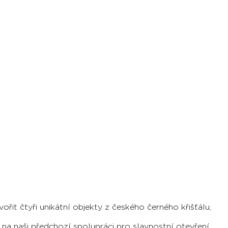
it čtyři unikátní objekty z českého černého křišťálu,
a naši předchozí spolupráci pro slavnostní otevření