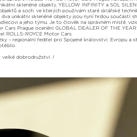
nikátní skleněné objekty, YELLOW INFINITY a SOL SILENT
objektů a soch, ve kterých používám staré sklářské techni
to dva unikátní skleněné objekty jsou nyní hrdou součá
adlecovi a jeho týmu. Je to člověk na správném místě, vizio
tor Cars Prague ocenění GLOBAL DEALER OF THE YEA
editel ROLLS-ROYCE Motor Cars.
zky – regionální ředitel pro Spojené království, Evropu 
těšilo.
velké dobrodružství...!