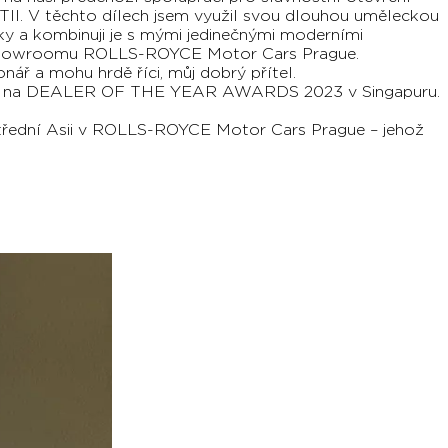
II. V těchto dílech jsem využil svou dlouhou uměleckou
ky a kombinuji je s mými jedinečnými moderními
stí showroomu ROLLS-ROYCE Motor Cars Prague.
nář a mohu hrdě říci, můj dobrý přítel.
R na DEALER OF THE YEAR AWARDS 2023 v Singapuru.
a střední Asii v ROLLS-ROYCE Motor Cars Prague – jehož