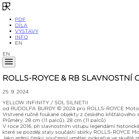
PDF
DÍLA
VÝSTAVY
INFO
EN
EN
ROLLS-ROYCE & RB SLAVNOSTNÍ 
25. 9. 2024
YELLOW INFINITY / SOL SILNETII
od RUDOLFA BURDY © 2024 pro ROLLS-ROYCE Motor 
Vrstvené ručně foukané objekty z českého křišťálového s
Průměry: 28 cm (11 palců), 28 cm (11 palců)
V roce 2016, při slavnostním vstupu legendární historic
které se později staly součástí sbírky ROLLS-ROYCE Mo
Jako jediný český současný umělec pokračuji ve skvělé