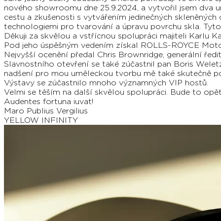
nového showroomu dne 25.9.2024, a vytvořil jsem dva u
cestu a zkušenosti s vytvářením jedinečných skleněných 
technologiemi pro tvarování a úpravu povrchu skla. Ty
Děkuji za skvělou a vstřícnou spolupráci majiteli Karlu K
Pod jeho úspěšným vedením získal ROLLS-ROYCE Mo
Nejvyšší ocenění předal Chris Brownridge, generální ř
Slavnostního otevření se také zúčastnil pan Boris Welet
nadšení pro mou uměleckou tvorbu mě také skutečně po
Výstavy se zúčastnilo mnoho významných VIP hostů.
Velmi se těším na další skvělou spolupráci. Bude to opět 
Audentes fortuna iuvat!
Maro Publius Vergilius
YELLOW INFINITY